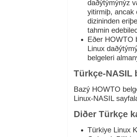
daðýtýmýnýz va
yitirmiþ, ancak 
dizininden eriþ
tahmin edebilec
Eðer HOWTO bel
Linux daðýtýmý
belgeleri alm
Türkçe-NASIL b
Bazý HOWTO belgele
Linux-NASIL sayfa
Diðer Türkçe k
Türkiye Linux 