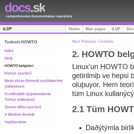
docs
.sk
comprehensive documentation repository
tLDP
Home
Man pages
tLDP
Doc
Next
Previous
Contents
Turkish-HOWTO
Index
2. HOWTO belg
Giriþ
Linux'un HOWTO bel
HOWTO belgeleri
Klavye ayarlarý
getirilmiþ ve hepsi 
Metin ekran (konsol) yazýtiplerinin
oluþuyor. Hem teori
yüklenmesi
tüm Linux kullanýc
Ccedil;eþitli uygulamalarda
Türkçe kullanýmý
2.1 Tüm HOWTO 
Zaman dilimi ayarlarý
X Window desteði
Yapýlacaklar
Daðýtýmla birli