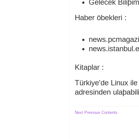
Gelecek Biliþim
Haber öbekleri :
news.pcmagazin
news.istanbul.ed
Kitaplar :
Türkiye'de Linux il
adresinden ulaþabili
Next
Previous
Contents