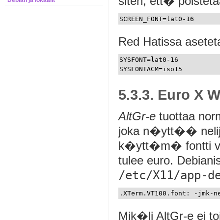
siten, ett� poiste
Debian ja lokaalit
Red Hatissa asetet
SYSFONT=lat0-16

5.3.3. Euro X
AltGr-e
tuottaa norm
joka n�ytt�� neli
k�ytt�m� fontti vai
tulee euro. Debia
/etc/X11/app-d
Mik�li AltGr-e ei t