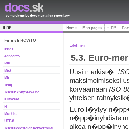
docs
.sk
comprehensive documentation repository
tLDP
Home
Man pages
tLDP
Doc
Finnish HOWTO
Edellinen
Index
5.3. Euro-mer
Johdanto
Mik
Uusi merkist�,
ISO
Mist
Mit
maksimoimiseksi us
Tekij
korvaamaan
ISO-8
Tekstin esitystavasta
yhteisen rahayksik�
Kiitokset
N
Euro l�ytyy n�pp
Merkist
n�pp�inyhdiste
UTF-8
oikea n�pp�inyhd
Tekstitiedostojen konvertointi