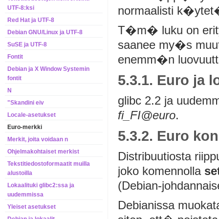
normaalisti k�ytet
UTF-8:ksi
Red Hat ja UTF-8
T�m� luku on erityi
Debian GNU/Linux ja UTF-8
saanee my�s muut d
SuSE ja UTF-8
enemm�n luovuutt
Fontit
Debian ja X Window Systemin
5.3.1. Euro ja l
fontit
N
glibc 2.2 ja uudemm
"Skandini eiv
fi_FI@euro
.
Locale-asetukset
Euro-merkki
5.3.2. Euro ko
Merkit, joita voidaan n
Ohjelmakohtaiset merkist
Distribuutiosta riip
Tekstitiedostoformaatit muilla
joko komennolla
se
alustoilla
(Debian-johdannaise
Lokaalituki glibc2:ssa ja
uudemmissa
Debianissa muokat
Yleiset asetukset